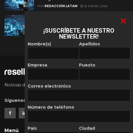
POR
REDACCIÓN LATAM
16 ENERO, 2026
Mercado de IA agéntica tiene un valor de
450 mil millones de dólares
¡SUSCRÍBETE A NUESTRO
POR
REDACCIÓN LATAM
8 AGOSTO, 2025
NEWSLETTER!
Nombre(s)
Apellidos
Empresa
Puesto
Noticias de la Industria de la Tecnología en Latinoámerica
Correo electrónico
Síguenos
Número de teléfono
Pais
Ciudad
Menú