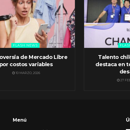
FLASH NEWS
FLAS
oversia de Mercado Libre
Talento chi
por costos variables
destaca en t
des
10 MARZO, 2026
27 FE
Menú
Ú