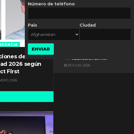
Número de teléfono
Pais
Ciudad
ES NOTICIA
Gestión documental en
Latinoamérica enfrenta
NDENCIA
ENVIAR
diversos desafíos
ciones de
POR
REDACCIÓN LATAM
dad 2026 según
29 JULIO, 2026
ct First
NERO, 2026