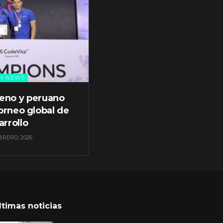
H NEWS
leno y peruano
orneo global de
arrollo
BRERO, 2026
ltimas noticias