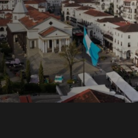
ons y
una