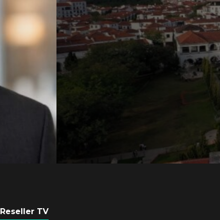
Axis Communicati
Guatemala crean 
ciudad inteligente
POR
REDACCIÓN LATAM
3 AGOSTO, 2026
Reseller TV