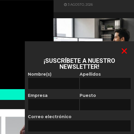
3 AGOSTO, 2026
¡SUSCRÍBETE A NUESTRO
NEWSLETTER!
ES NOTICIA
Nombre(s)
Apellidos
Automatización de las
Pymes depende del
conocimiento
Empresa
Puesto
POR
REDACCIÓN LATAM
30 JULIO, 2026
Correo electrónico