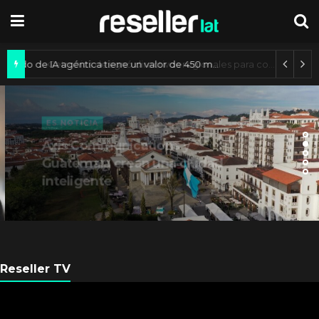
Mercado de IA agéntica tiene un valor de 450 mil millones de dólares
ES NOTICIA
Axis Communications y
Guatemala crean una ciudad
inteligente
Reseller TV