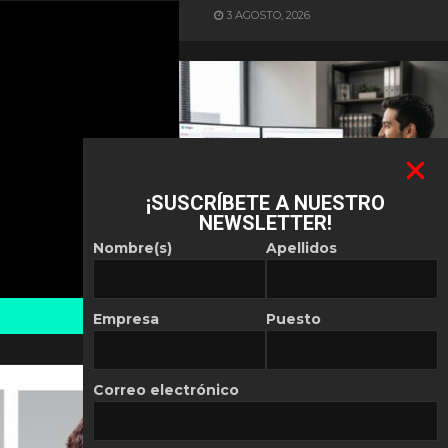
3 AGOSTO, 2026
¡SUSCRÍBETE A NUESTRO
NEWSLETTER!
ES NOTICIA
Nombre(s)
Apellidos
Automatización de las
Pymes depende del
conocimiento
Empresa
Puesto
POR
REDACCIÓN LATAM
30 JULIO, 2026
Correo electrónico