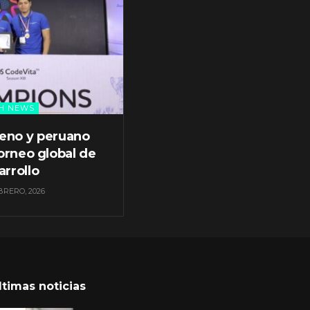
H NEWS
leno y peruano
orneo global de
arrollo
BRERO, 2026
ltimas noticias