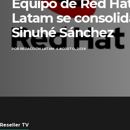
Axis Communicati
Guatemala crean 
ciudad inteligente
POR
REDACCIÓN LATAM
3 AGOSTO, 2026
Reseller TV