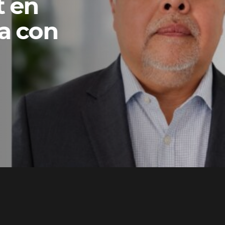
ons y
una