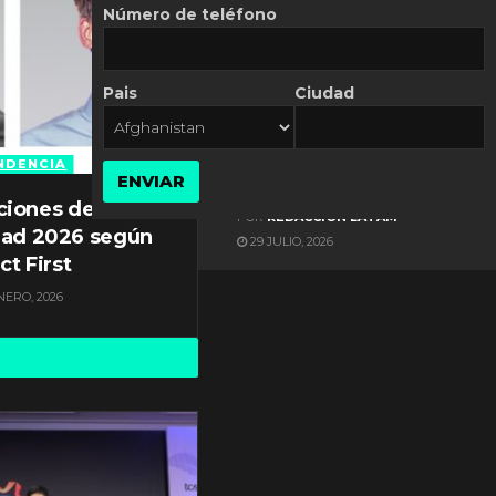
Número de teléfono
Pais
Ciudad
ES NOTICIA
Gestión documental en
Latinoamérica enfrenta
NDENCIA
ENVIAR
diversos desafíos
ciones de
POR
REDACCIÓN LATAM
dad 2026 según
29 JULIO, 2026
ct First
NERO, 2026