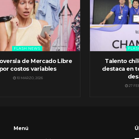
FLASH NEWS
FLAS
oversia de Mercado Libre
Talento chi
por costos variables
destaca en t
des
10 MARZO, 2026
27 FE
Menú
Ú