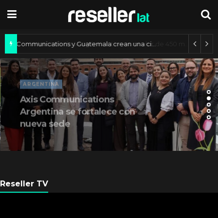
Axis Communications y Guatemala crean una ciudad inteligente
ARGENTINA
Axis Communications
Argentina se fortalece con
nueva sede
Reseller TV