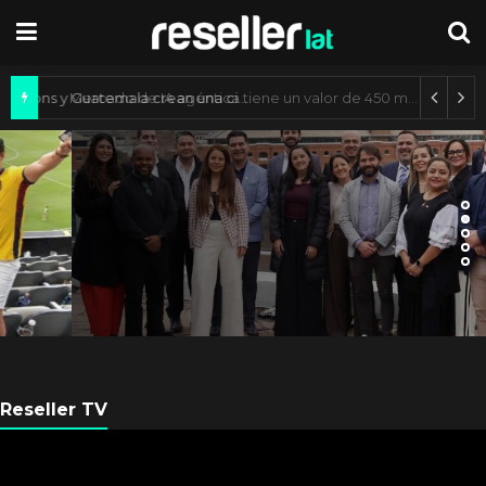
Axis Communications y Guatemala crean una ciudad inteligente
ARGENTINA
Axis Communications
Argentina se fortalece con
nueva sede
Reseller TV