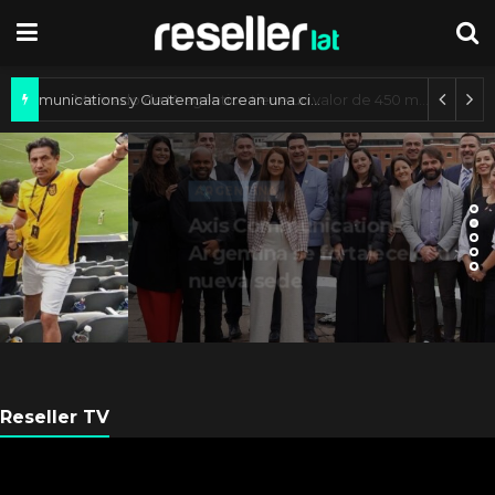
Axis Communications y Guatemala crean una ciudad inteligente
ARGENTINA
Axis Communications
Argentina se fortalece con
nueva sede
Reseller TV