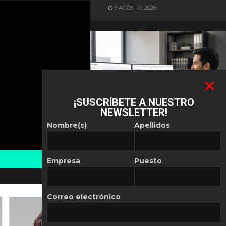
3 AGOSTO, 2026
¡SUSCRÍBETE A NUESTRO
NEWSLETTER!
ES NOTICIA
Nombre(s)
Apellidos
Automatización de las
Pymes depende del
conocimiento
Empresa
Puesto
POR
REDACCIÓN LATAM
30 JULIO, 2026
Correo electrónico