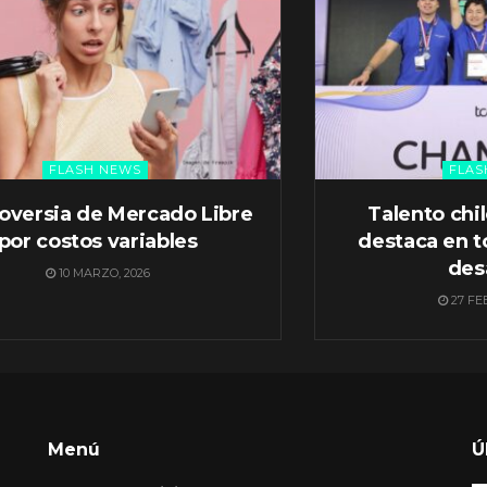
FLASH NEWS
FLAS
oversia de Mercado Libre
Talento chi
por costos variables
destaca en t
des
10 MARZO, 2026
27 FE
Menú
Ú