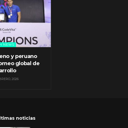
H NEWS
leno y peruano
orneo global de
arrollo
BRERO, 2026
ltimas noticias