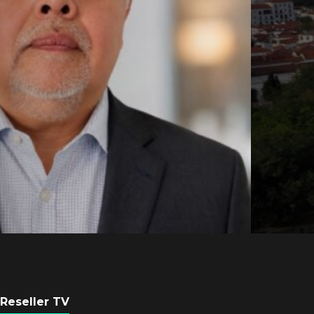
Axis Communicati
Guatemala crean 
ciudad inteligente
POR
REDACCIÓN LATAM
3 AGOSTO, 2026
Reseller TV