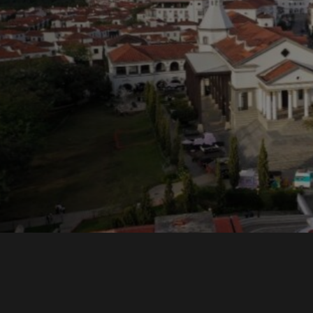
ons y
una