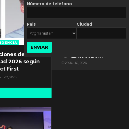
Número de teléfono
Pais
Ciudad
ES NOTICIA
Gestión documental en
Latinoamérica enfrenta
NDENCIA
ENVIAR
diversos desafíos
ciones de
POR
REDACCIÓN LATAM
dad 2026 según
29 JULIO, 2026
ct First
NERO, 2026