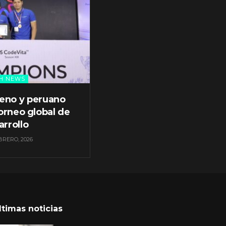
H NEWS
leno y peruano
orneo global de
arrollo
BRERO, 2026
ltimas noticias