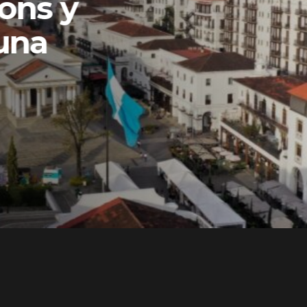
ons y
una