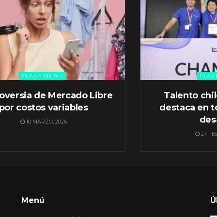
FLASH NEWS
FLAS
oversia de Mercado Libre
Talento chi
por costos variables
destaca en t
des
10 MARZO, 2026
27 FE
Menú
Ú