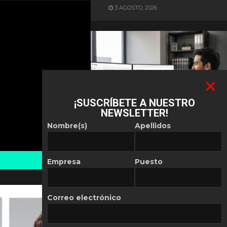
3 AGOSTO, 2026
¡SUSCRÍBETE A NUESTRO
NEWSLETTER!
ES NOTICIA
Nombre(s)
Apellidos
Automatización de las
Pymes depende del
conocimiento
Empresa
Puesto
POR
REDACCIÓN LATAM
30 JULIO, 2026
Correo electrónico