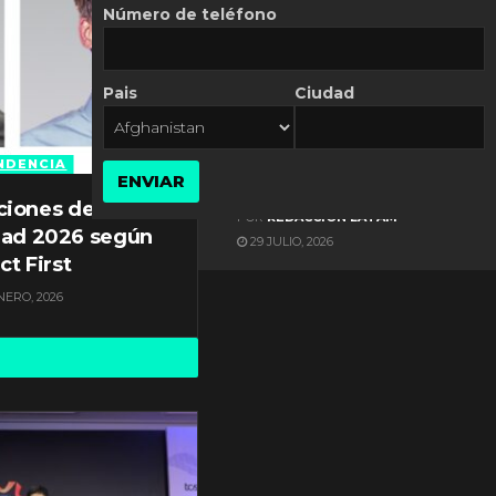
Número de teléfono
Pais
Ciudad
ES NOTICIA
Gestión documental en
Latinoamérica enfrenta
NDENCIA
ENVIAR
diversos desafíos
ciones de
POR
REDACCIÓN LATAM
dad 2026 según
29 JULIO, 2026
ct First
NERO, 2026