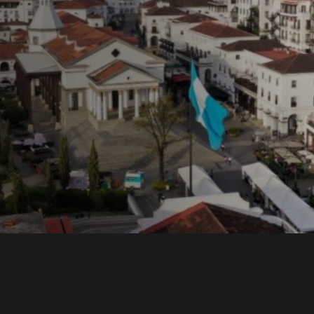
ons y
una