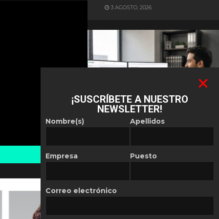
3 AGOSTO, 2026
¡SUSCRÍBETE A NUESTRO
NEWSLETTER!
ES NOTICIA
Nombre(s)
Apellidos
Automatización de las
Pymes depende del
conocimiento
Empresa
Puesto
POR
REDACCIÓN LATAM
30 JULIO, 2026
Correo electrónico