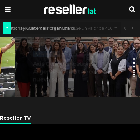
Axis Communications y Guatemala crean una ciudad inteligente
ARGENTINA
Axis Communications
Argentina se fortalece con
nueva sede
Reseller TV