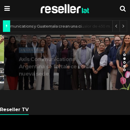
Axis Communications y Guatemala crean una ciudad inteligente
ARGENTINA
Axis Communications
Argentina se fortalece con
nueva sede
Reseller TV