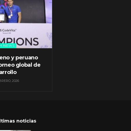
H NEWS
leno y peruano
orneo global de
arrollo
BRERO, 2026
ltimas noticias