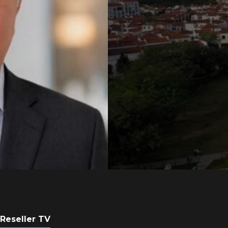
Axis Communicati
Guatemala crean 
ciudad inteligente
POR
REDACCIÓN LATAM
3 AGOSTO, 2026
Reseller TV