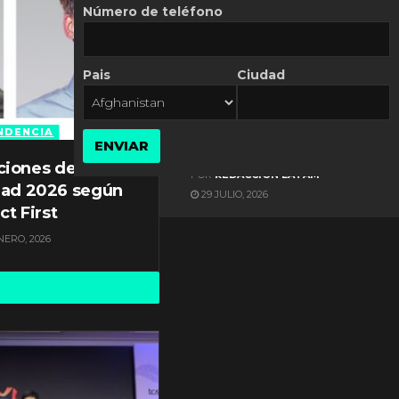
Número de teléfono
Pais
Ciudad
ES NOTICIA
Gestión documental en
Latinoamérica enfrenta
NDENCIA
ENVIAR
diversos desafíos
ciones de
POR
REDACCIÓN LATAM
dad 2026 según
29 JULIO, 2026
ct First
NERO, 2026