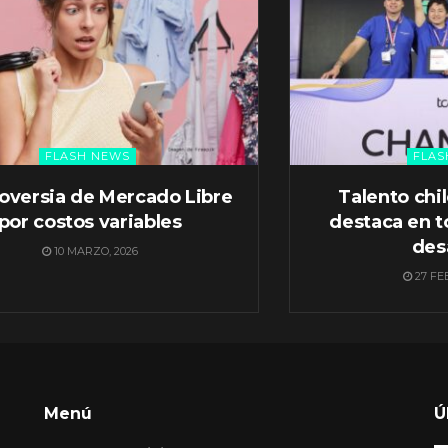
FLASH NEWS
FLAS
oversia de Mercado Libre
Talento chi
por costos variables
destaca en t
des
10 MARZO, 2026
27 FE
Menú
Ú