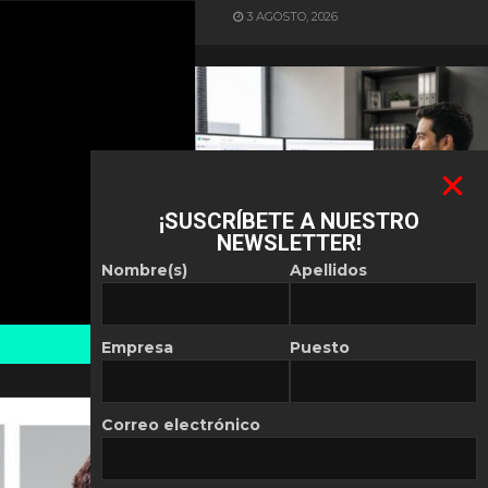
3 AGOSTO, 2026
¡SUSCRÍBETE A NUESTRO
NEWSLETTER!
ES NOTICIA
Nombre(s)
Apellidos
Automatización de las
Pymes depende del
conocimiento
Empresa
Puesto
POR
REDACCIÓN LATAM
30 JULIO, 2026
Correo electrónico