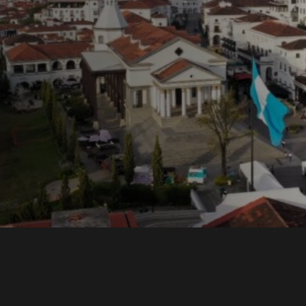
ons y
una