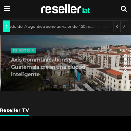
Mercado de IA agéntica tiene un valor de 450 mil millones de dólares
ES NOTICIA
Axis Communications y
Guatemala crean una ciudad
inteligente
Reseller TV