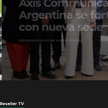
Axis Communicati
Argentina se forta
con nueva sede
POR
REDACCIÓN LATAM
6 AGOSTO, 2026
Reseller TV