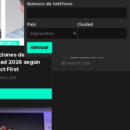
Número de teléfono
Pais
Ciudad
ES NOTICIA
Axis Communications y
Guatemala crean una
NDENCIA
ENVIAR
ciudad inteligente
ciones de
POR
REDACCIÓN LATAM
dad 2026 según
3 AGOSTO, 2026
ct First
NERO, 2026