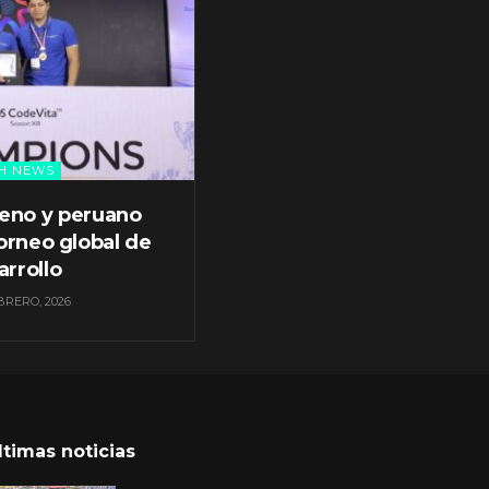
H NEWS
leno y peruano
orneo global de
arrollo
BRERO, 2026
ltimas noticias