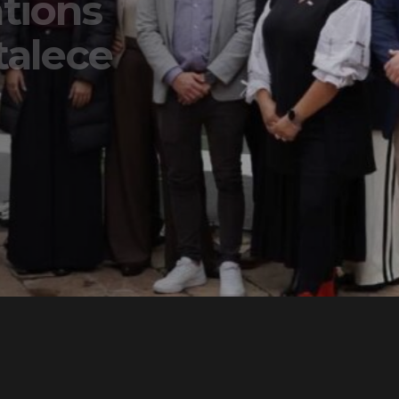
ons
lece