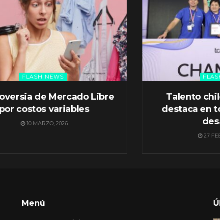
FLASH NEWS
FLAS
oversia de Mercado Libre
Talento chi
por costos variables
destaca en t
des
10 MARZO, 2026
27 FE
Menú
Ú