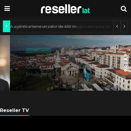
Mercado de IA agéntica tiene un valor de 450 mil millones de dólares
ES NOTICIA
Axis Communications y
Guatemala crean una ciudad
inteligente
Reseller TV