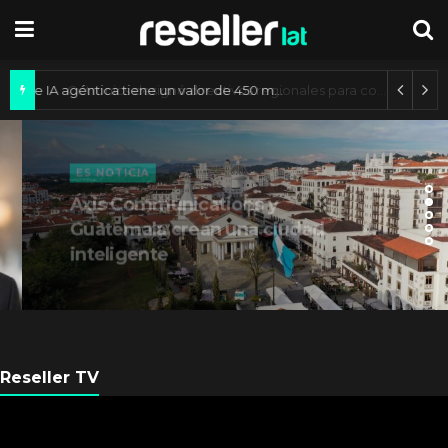
Mercado de IA agéntica tiene un valor de 450 mil millones de dólares
ES NOTICIA
Axis Communications y
Guatemala crean una ciudad
inteligente
Reseller TV