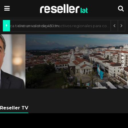
Mercado de IA agéntica tiene un valor de 450 mil millones de dólares
ES NOTICIA
Axis Communications y
Guatemala crean una ciudad
inteligente
Reseller TV