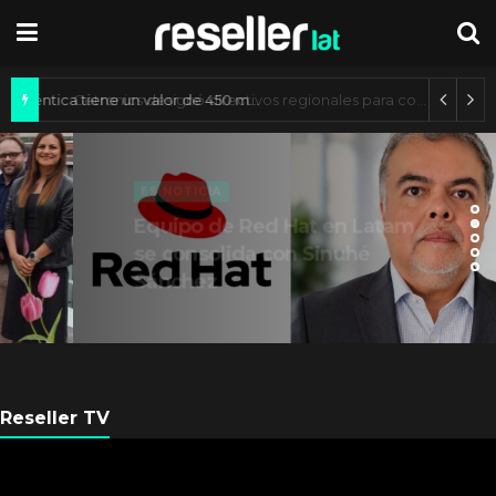
Mercado de IA agéntica tiene un valor de 450 mil millones de dólares
ES NOTICIA
Equipo de Red Hat en Latam
se consolida con Sinuhé
Sánchez
Reseller TV