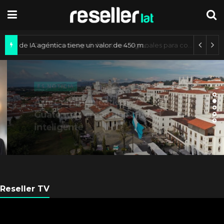
Mercado de IA agéntica tiene un valor de 450 mil millones de dólares
ES NOTICIA
Axis Communications y
Guatemala crean una ciudad
inteligente
Reseller TV