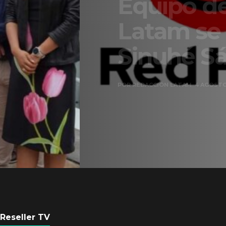
Equipo de Red Ha
Latam se consolid
Sinuhé Sánchez
POR
REDACCIÓN LATAM
4 AGOSTO, 2026
Reseller TV