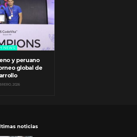
H NEWS
leno y peruano
orneo global de
arrollo
BRERO, 2026
ltimas noticias