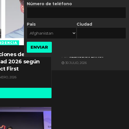
Número de teléfono
Pais
Ciudad
ES NOTICIA
Automatización de las
Pymes depende del
NDENCIA
ENVIAR
conocimiento
ciones de
POR
REDACCIÓN LATAM
dad 2026 según
30 JULIO, 2026
ct First
NERO, 2026