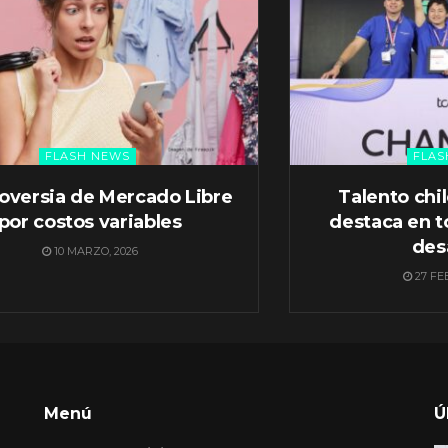
FLASH NEWS
FLAS
oversia de Mercado Libre
Talento chi
por costos variables
destaca en t
des
10 MARZO, 2026
27 FE
Menú
Ú