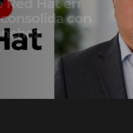
t en
a con