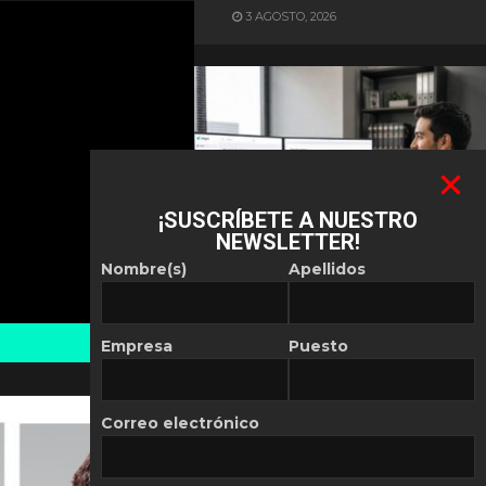
3 AGOSTO, 2026
¡SUSCRÍBETE A NUESTRO
NEWSLETTER!
ES NOTICIA
Nombre(s)
Apellidos
Automatización de las
Pymes depende del
conocimiento
Empresa
Puesto
POR
REDACCIÓN LATAM
30 JULIO, 2026
Correo electrónico