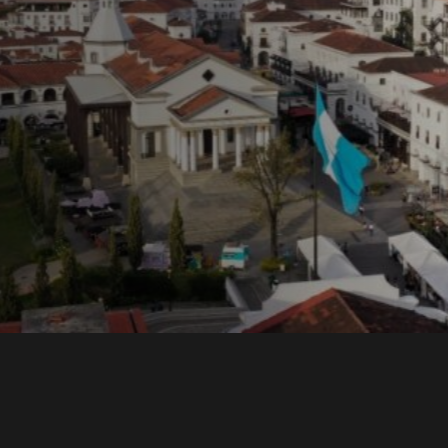
ons y
una