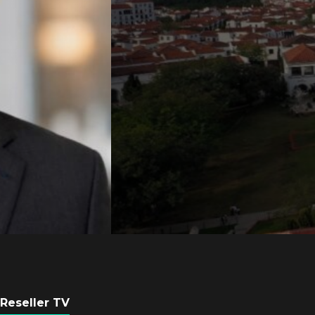
Axis Communicati
Guatemala crean 
ciudad inteligente
POR
REDACCIÓN LATAM
3 AGOSTO, 2026
Reseller TV