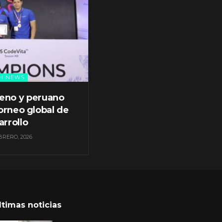
H NEWS
leno y peruano
orneo global de
arrollo
BRERO, 2026
ltimas noticias