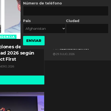
Número de teléfono
Pais
Ciudad
ES NOTICIA
Gestión documental en
Latinoamérica enfrenta
NDENCIA
ENVIAR
diversos desafíos
ciones de
POR
REDACCIÓN LATAM
dad 2026 según
29 JULIO, 2026
ct First
NERO, 2026