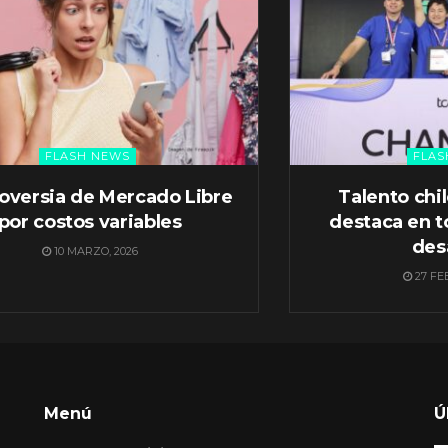
FLASH NEWS
FLAS
oversia de Mercado Libre
Talento chi
por costos variables
destaca en t
des
10 MARZO, 2026
27 FE
Menú
Ú