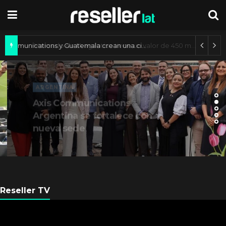
Axis Communications y Guatemala crean una ciudad inteligente
ARGENTINA
Axis Communications
Argentina se fortalece con
nueva sede
Reseller TV