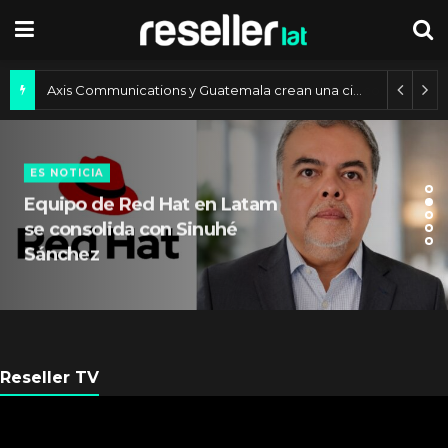
Axis Communications y Guatemala crean una ciudad inteligente
ES NOTICIA
Equipo de Red Hat en Latam
se consolida con Sinuhé
Sánchez
Reseller TV