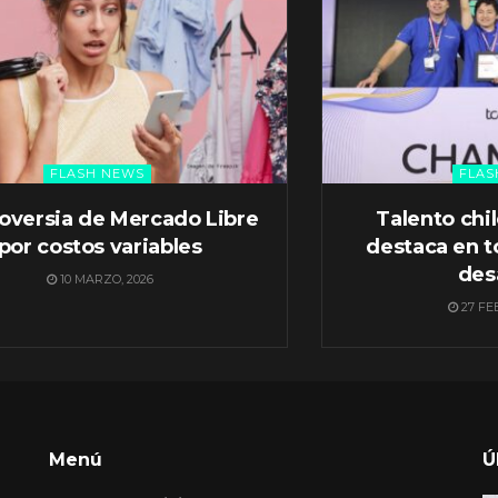
FLASH NEWS
FLAS
oversia de Mercado Libre
Talento chi
por costos variables
destaca en t
des
10 MARZO, 2026
27 FE
Menú
Ú