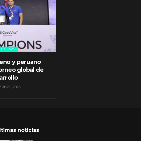
H NEWS
leno y peruano
orneo global de
arrollo
BRERO, 2026
ltimas noticias