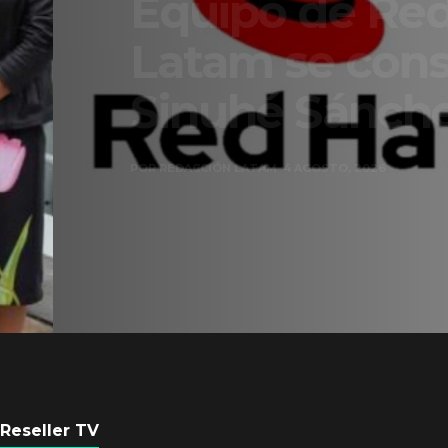
Equipo de Red Ha
Latam se consolid
Sinuhé Sánchez
POR
REDACCIÓN LATAM
4 AGOSTO, 2026
Reseller TV