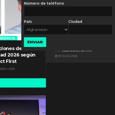
Número de teléfono
Pais
Ciudad
ES NOTICIA
Automatización de las
Pymes depende del
NDENCIA
ENVIAR
conocimiento
ciones de
POR
REDACCIÓN LATAM
dad 2026 según
30 JULIO, 2026
ct First
NERO, 2026