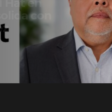
t en
a con