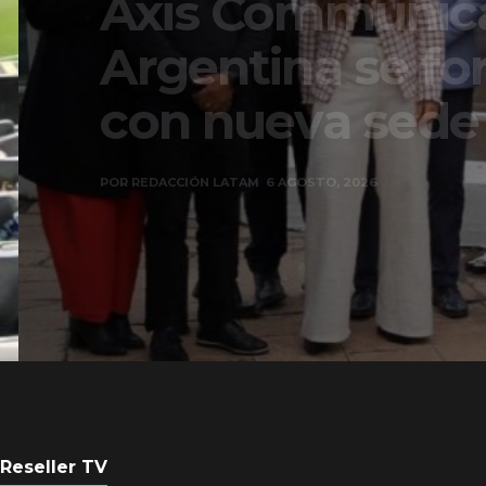
Axis Communicati
Argentina se forta
con nueva sede
POR
REDACCIÓN LATAM
6 AGOSTO, 2026
Reseller TV