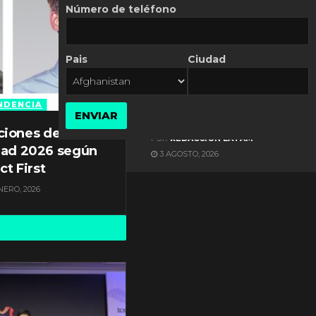
Número de teléfono
Pais
Ciudad
ES NOTICIA
Axis Communications y
Guatemala crean una
NDENCIA
ENVIAR
ciudad inteligente
ciones de
POR
REDACCIÓN LATAM
dad 2026 según
3 AGOSTO, 2026
ct First
NERO, 2026