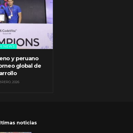
H NEWS
leno y peruano
orneo global de
arrollo
BRERO, 2026
ltimas noticias