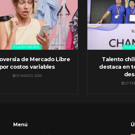
FLASH NEWS
FLAS
oversia de Mercado Libre
Talento chi
por costos variables
destaca en t
des
10 MARZO, 2026
27 FE
Menú
Ú