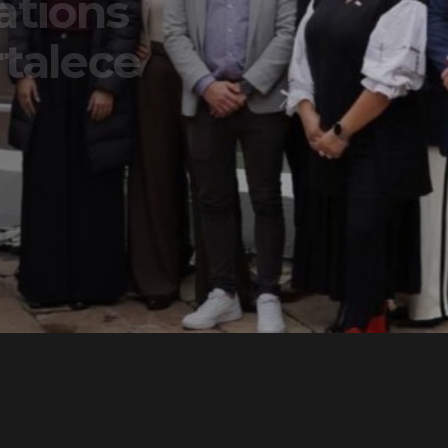
ons
lece