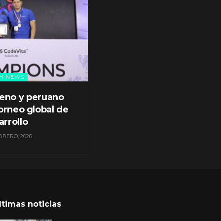
H NEWS
leno y peruano
orneo global de
arrollo
BRERO, 2026
ltimas noticias