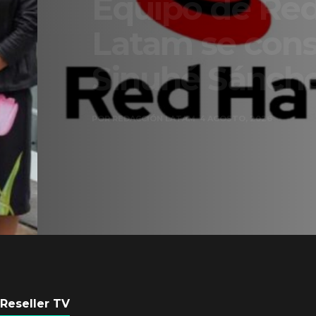
Equipo de Red Ha
Latam se consolid
Sinuhé Sánchez
POR
REDACCIÓN LATAM
4 AGOSTO, 2026
Reseller TV