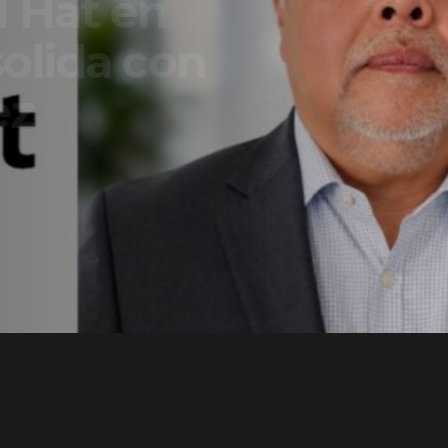
t en
a con