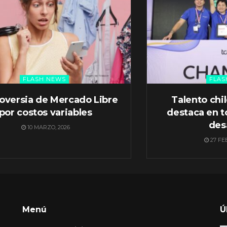
FLASH NEWS
FLAS
oversia de Mercado Libre
Talento chi
por costos variables
destaca en t
des
10 MARZO, 2026
27 FE
Menú
Ú