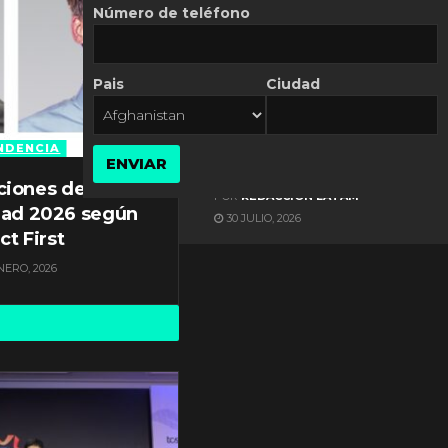
Número de teléfono
Pais
Ciudad
ES NOTICIA
Automatización de las
Pymes depende del
NDENCIA
ENVIAR
conocimiento
ciones de
POR
REDACCIÓN LATAM
dad 2026 según
30 JULIO, 2026
ct First
NERO, 2026