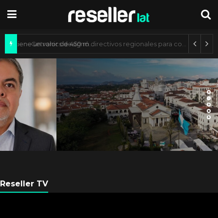
Mercado de IA agéntica tiene un valor de 450 mil millones de dólares
ES NOTICIA
Axis Communications y
Guatemala crean una ciudad
inteligente
Reseller TV