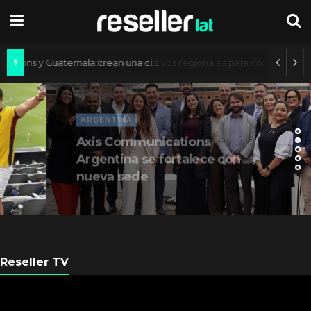
Axis Communications y Guatemala crean una ciudad inteligente
ARGENTINA
Axis Communications
Argentina se fortalece con
nueva sede
Reseller TV