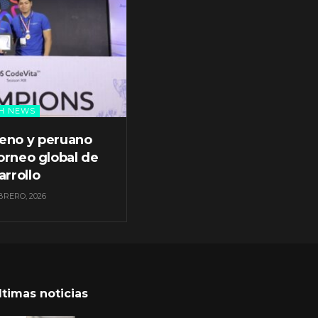
H NEWS
leno y peruano
orneo global de
arrollo
BRERO, 2026
ltimas noticias