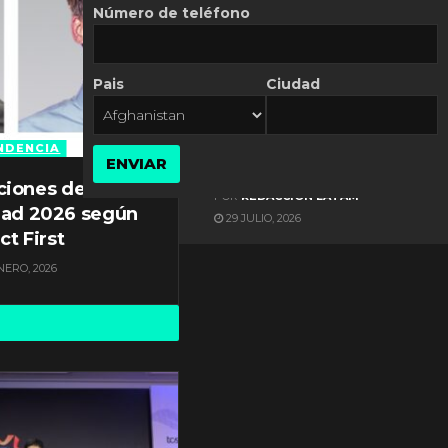
Número de teléfono
Pais
Ciudad
ES NOTICIA
Gestión documental en
Latinoamérica enfrenta
NDENCIA
ENVIAR
diversos desafíos
ciones de
POR
REDACCIÓN LATAM
dad 2026 según
29 JULIO, 2026
ct First
NERO, 2026