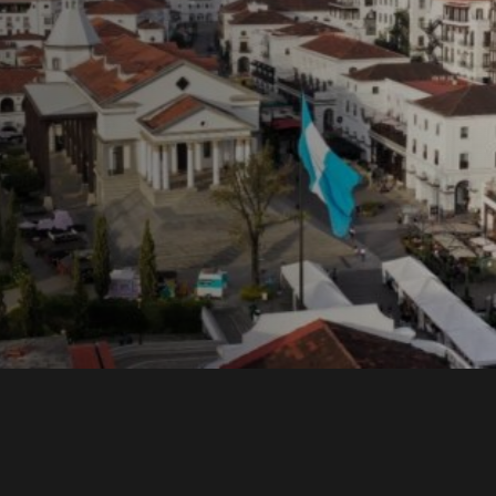
ons y
una