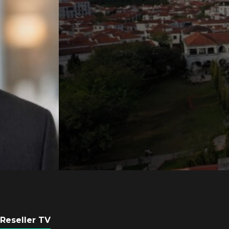
Axis Communicati
Guatemala crean 
ciudad inteligente
POR
REDACCIÓN LATAM
3 AGOSTO, 2026
Reseller TV