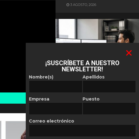
3 AGOSTO, 2026
¡SUSCRÍBETE A NUESTRO
NEWSLETTER!
ES NOTICIA
Nombre(s)
Apellidos
Automatización de las
Pymes depende del
conocimiento
Empresa
Puesto
POR
REDACCIÓN LATAM
30 JULIO, 2026
Correo electrónico