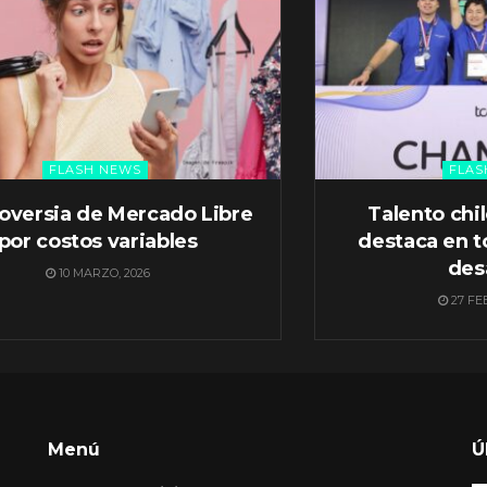
FLASH NEWS
FLAS
oversia de Mercado Libre
Talento chi
por costos variables
destaca en t
des
10 MARZO, 2026
27 FE
Menú
Ú