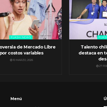
FLASH NEWS
FLAS
oversia de Mercado Libre
Talento chi
por costos variables
destaca en t
des
10 MARZO, 2026
27 FE
Menú
Ú