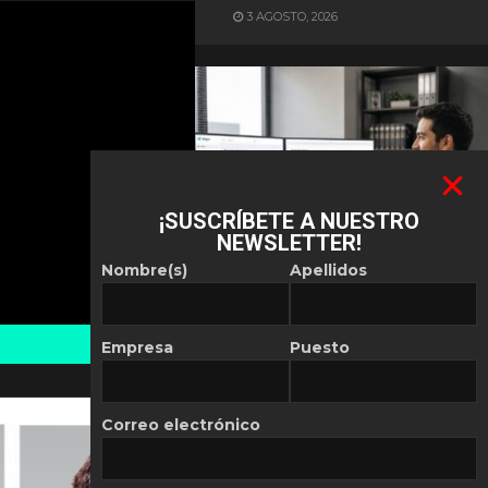
3 AGOSTO, 2026
¡SUSCRÍBETE A NUESTRO
NEWSLETTER!
ES NOTICIA
Nombre(s)
Apellidos
Automatización de las
Pymes depende del
conocimiento
Empresa
Puesto
POR
REDACCIÓN LATAM
30 JULIO, 2026
Correo electrónico