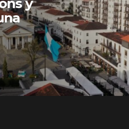
ons y
una