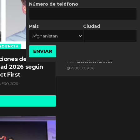
Número de teléfono
Pais
Ciudad
ES NOTICIA
Gestión documental en
Latinoamérica enfrenta
NDENCIA
ENVIAR
diversos desafíos
ciones de
POR
REDACCIÓN LATAM
dad 2026 según
29 JULIO, 2026
ct First
NERO, 2026