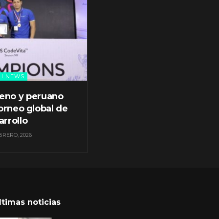
H NEWS
leno y peruano
orneo global de
arrollo
BRERO, 2026
ltimas noticias