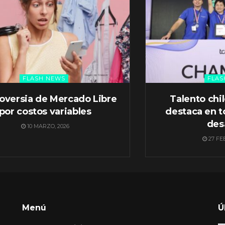
FLASH NEWS
FLAS
oversia de Mercado Libre
Talento chi
por costos variables
destaca en t
des
10 MARZO, 2026
27 FE
Menú
Ú