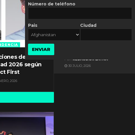
Número de teléfono
Pais
Ciudad
ES NOTICIA
Automatización de las
Pymes depende del
NDENCIA
ENVIAR
conocimiento
ciones de
POR
REDACCIÓN LATAM
dad 2026 según
30 JULIO, 2026
ct First
NERO, 2026