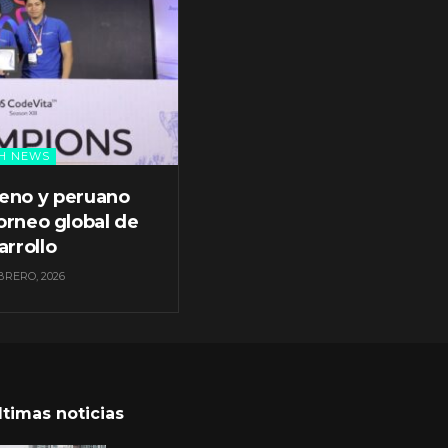
H NEWS
leno y peruano
orneo global de
arrollo
BRERO, 2026
ltimas noticias