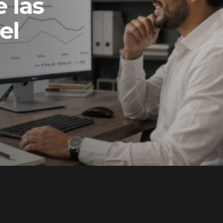
 las
el