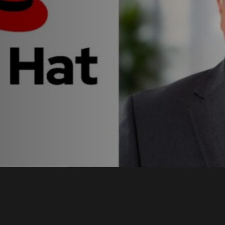
t en
a con