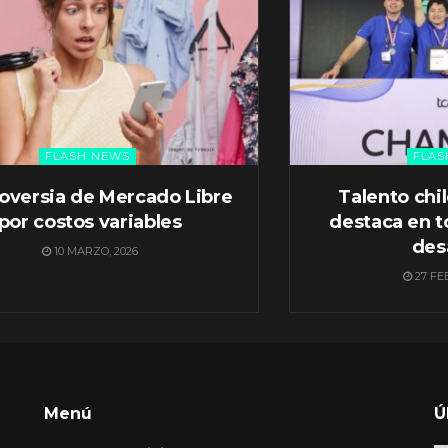
FLASH NEWS
FLAS
oversia de Mercado Libre
Talento chi
por costos variables
destaca en t
des
10 MARZO, 2026
27 FE
Menú
Ú