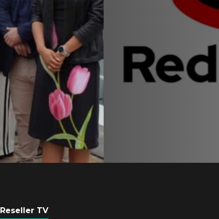
Equipo de Red Ha
Latam se consolid
Sinuhé Sánchez
POR
REDACCIÓN LATAM
4 AGOSTO, 2026
Reseller TV