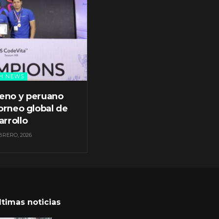
H NEWS
leno y peruano
orneo global de
arrollo
BRERO, 2026
ltimas noticias