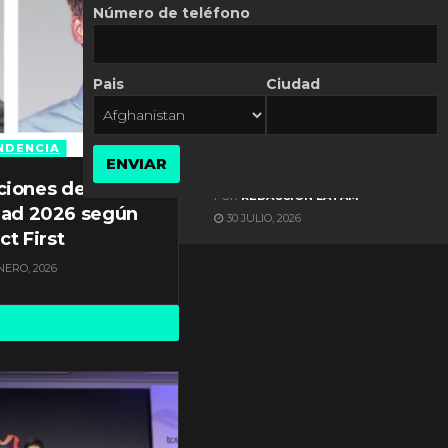
Número de teléfono
Pais
Ciudad
ES NOTICIA
Automatización de las
Pymes depende del
NDENCIA
ENVIAR
conocimiento
ciones de
POR
REDACCIÓN LATAM
dad 2026 según
30 JULIO, 2026
ct First
NERO, 2026