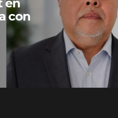
t en
a con