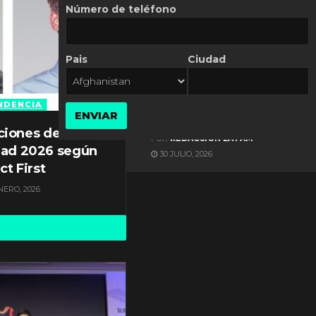
Número de teléfono
Pais
Ciudad
ES NOTICIA
Automatización de las
Pymes depende del
NDENCIA
ENVIAR
conocimiento
ciones de
POR
REDACCIÓN LATAM
dad 2026 según
30 JULIO, 2026
ct First
NERO, 2026