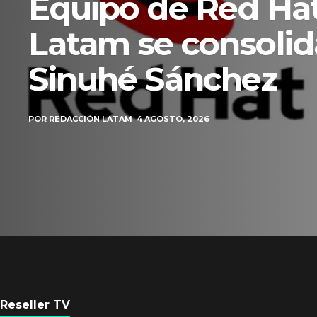
Equipo de Red Ha
Latam se consolid
Sinuhé Sánchez
POR
REDACCIÓN LATAM
4 AGOSTO, 2026
Reseller TV