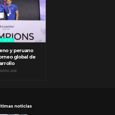
H NEWS
leno y peruano
orneo global de
arrollo
BRERO, 2026
ltimas noticias