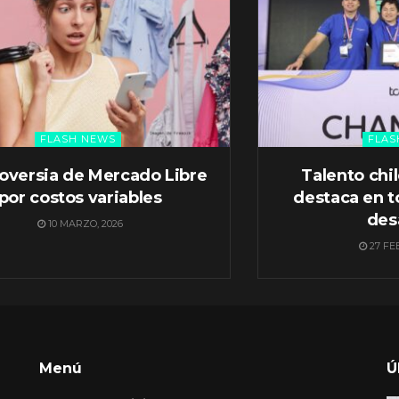
FLASH NEWS
FLAS
oversia de Mercado Libre
Talento chi
por costos variables
destaca en t
des
10 MARZO, 2026
27 FE
Menú
Ú