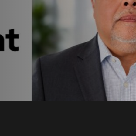
t en
a con