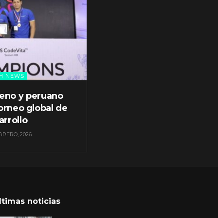
H NEWS
leno y peruano
orneo global de
arrollo
BRERO, 2026
ltimas noticias