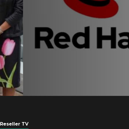
Equipo de Red Ha
Latam se consolid
Sinuhé Sánchez
POR
REDACCIÓN LATAM
4 AGOSTO, 2026
Reseller TV