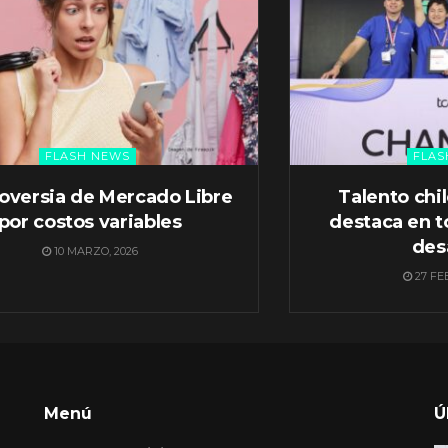
FLASH NEWS
FLAS
oversia de Mercado Libre
Talento chi
por costos variables
destaca en t
des
10 MARZO, 2026
27 FE
Menú
Ú