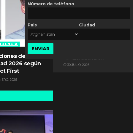
Número de teléfono
Pais
Ciudad
ES NOTICIA
Automatización de las
Pymes depende del
NDENCIA
ENVIAR
conocimiento
ciones de
POR
REDACCIÓN LATAM
dad 2026 según
30 JULIO, 2026
ct First
NERO, 2026