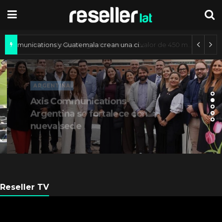
Axis Communications y Guatemala crean una ciudad inteligente
ARGENTINA
Axis Communications
Argentina se fortalece con
nueva sede
Reseller TV