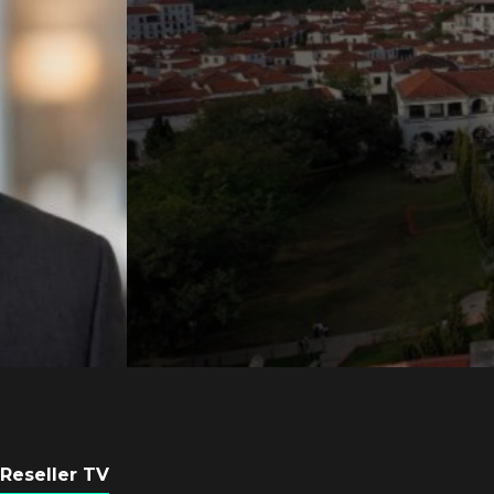
Axis Communicati
Guatemala crean 
ciudad inteligente
POR
REDACCIÓN LATAM
3 AGOSTO, 2026
Reseller TV