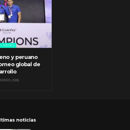
H NEWS
leno y peruano
orneo global de
arrollo
BRERO, 2026
ltimas noticias