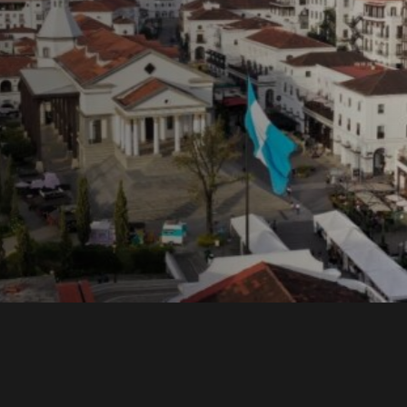
ons y
una