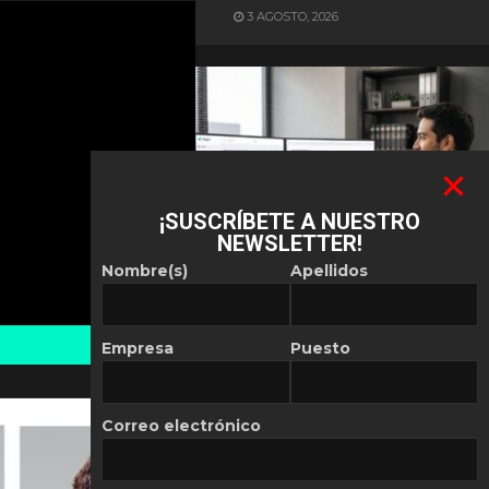
3 AGOSTO, 2026
¡SUSCRÍBETE A NUESTRO
NEWSLETTER!
ES NOTICIA
Nombre(s)
Apellidos
Automatización de las
Pymes depende del
conocimiento
Empresa
Puesto
POR
REDACCIÓN LATAM
30 JULIO, 2026
Correo electrónico