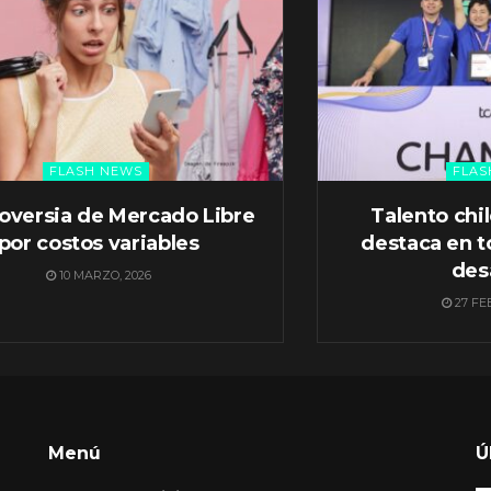
FLASH NEWS
FLAS
oversia de Mercado Libre
Talento chi
por costos variables
destaca en t
des
10 MARZO, 2026
27 FE
Menú
Ú