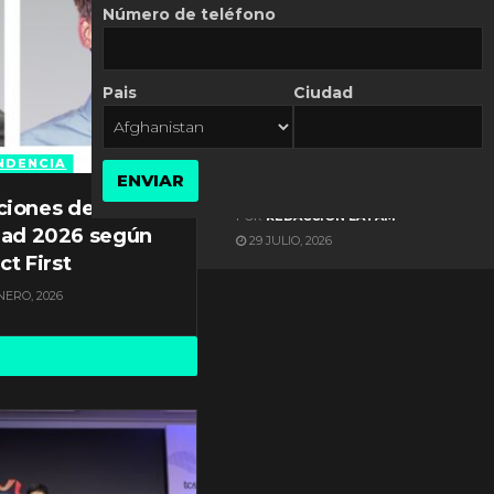
Número de teléfono
Pais
Ciudad
ES NOTICIA
Gestión documental en
Latinoamérica enfrenta
NDENCIA
ENVIAR
diversos desafíos
ciones de
POR
REDACCIÓN LATAM
dad 2026 según
29 JULIO, 2026
ct First
NERO, 2026