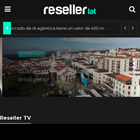
Mercado de IA agéntica tiene un valor de 450 mil millones de dólares
ES NOTICIA
Axis Communications y
Guatemala crean una ciudad
inteligente
Reseller TV