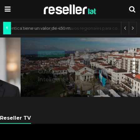
Mercado de IA agéntica tiene un valor de 450 mil millones de dólares
ES NOTICIA
Axis Communications y
Guatemala crean una ciudad
inteligente
Reseller TV