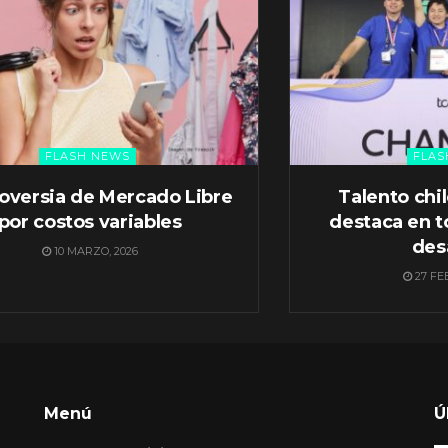
FLASH NEWS
FLAS
oversia de Mercado Libre
Talento chi
por costos variables
destaca en t
des
10 MARZO, 2026
27 FE
Menú
Ú