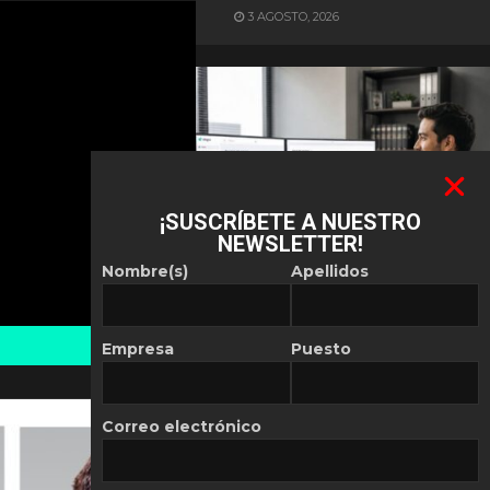
3 AGOSTO, 2026
¡SUSCRÍBETE A NUESTRO
NEWSLETTER!
ES NOTICIA
Nombre(s)
Apellidos
Automatización de las
Pymes depende del
conocimiento
Empresa
Puesto
POR
REDACCIÓN LATAM
30 JULIO, 2026
Correo electrónico