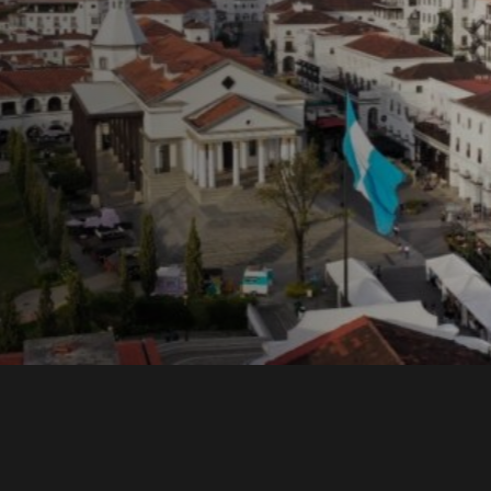
ons y
una