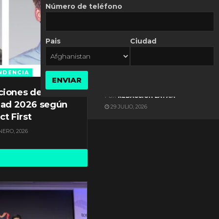
Número de teléfono
Pais
Ciudad
ES NOTICIA
Gestión documental en
Latinoamérica enfrenta
NDENCIA
ENVIAR
diversos desafíos
ciones de
POR
REDACCIÓN LATAM
dad 2026 según
29 JULIO, 2026
ct First
NERO, 2026