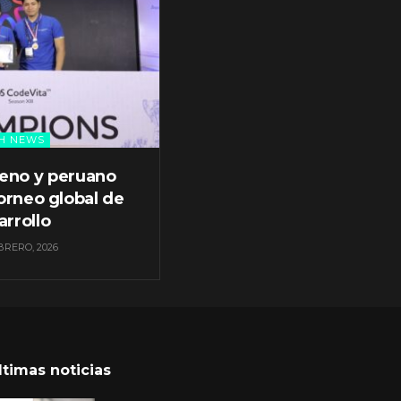
H NEWS
leno y peruano
orneo global de
arrollo
BRERO, 2026
ltimas noticias