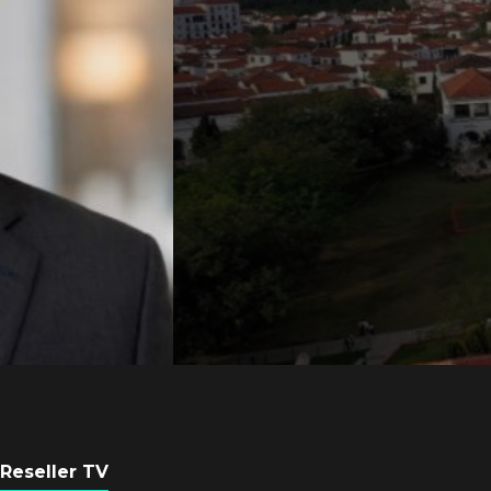
Axis Communicati
Guatemala crean 
ciudad inteligente
POR
REDACCIÓN LATAM
3 AGOSTO, 2026
Reseller TV