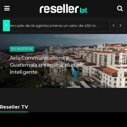
Mercado de IA agéntica tiene un valor de 450 mil millones de dólares
ES NOTICIA
Axis Communications y
Guatemala crean una ciudad
inteligente
Reseller TV