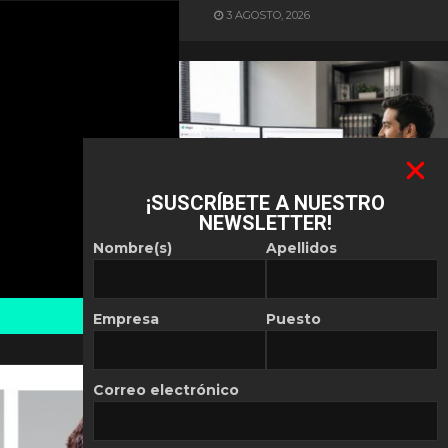
3 AGOSTO, 2026
¡SUSCRÍBETE A NUESTRO
NEWSLETTER!
ES NOTICIA
Nombre(s)
Apellidos
Automatización de las
Pymes depende del
conocimiento
Empresa
Puesto
POR
REDACCIÓN LATAM
30 JULIO, 2026
Correo electrónico