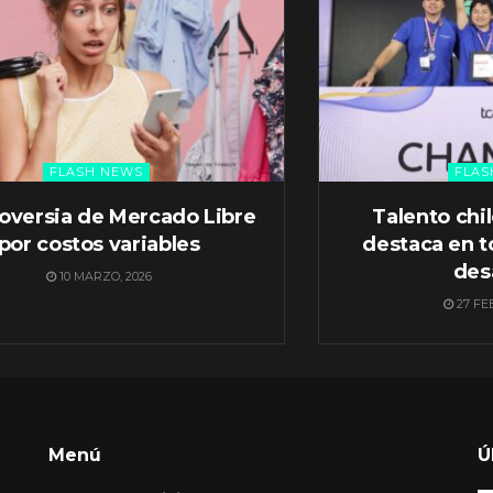
FLASH NEWS
FLAS
oversia de Mercado Libre
Talento chi
por costos variables
destaca en t
des
10 MARZO, 2026
27 FE
Menú
Ú