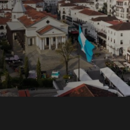
ons y
una