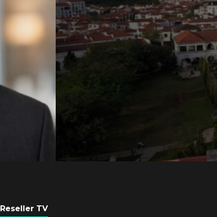
Axis Communicati
Guatemala crean 
ciudad inteligente
POR
REDACCIÓN LATAM
3 AGOSTO, 2026
Reseller TV