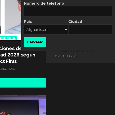
Número de teléfono
Pais
Ciudad
ES NOTICIA
Gestión documental en
Latinoamérica enfrenta
NDENCIA
ENVIAR
diversos desafíos
ciones de
POR
REDACCIÓN LATAM
dad 2026 según
29 JULIO, 2026
ct First
NERO, 2026