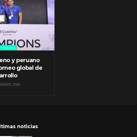
H NEWS
leno y peruano
orneo global de
arrollo
BRERO, 2026
ltimas noticias