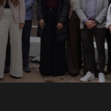
ons
lece