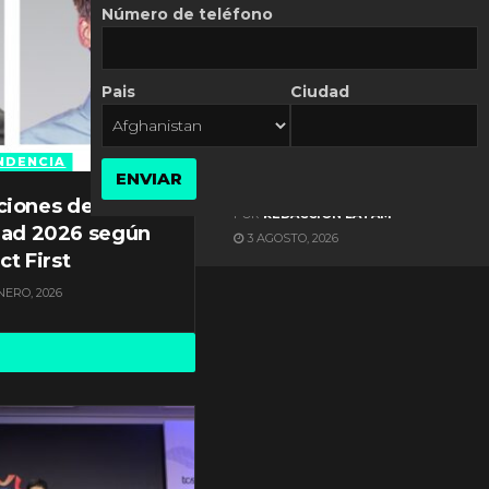
Número de teléfono
Pais
Ciudad
ES NOTICIA
Axis Communications y
Guatemala crean una
NDENCIA
ENVIAR
ciudad inteligente
ciones de
POR
REDACCIÓN LATAM
dad 2026 según
3 AGOSTO, 2026
ct First
NERO, 2026