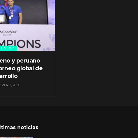
H NEWS
leno y peruano
orneo global de
arrollo
BRERO, 2026
ltimas noticias