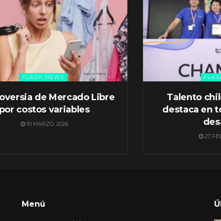
FLASH NEWS
FLAS
oversia de Mercado Libre
Talento chi
por costos variables
destaca en t
des
10 MARZO, 2026
27 FE
Menú
Ú