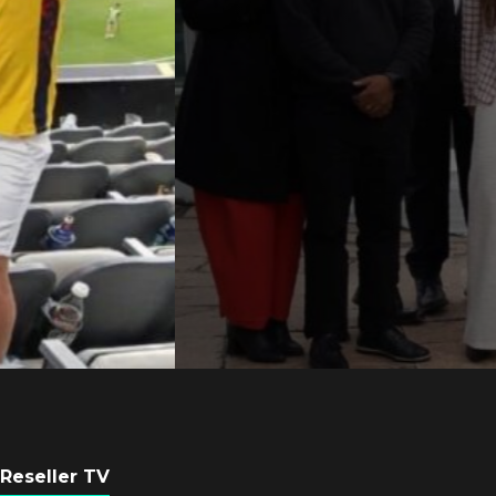
Axis Communicati
Argentina se forta
con nueva sede
POR
REDACCIÓN LATAM
6 AGOSTO, 2026
Reseller TV