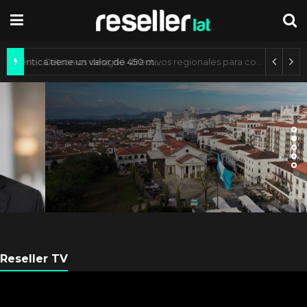
Mercado de IA agéntica tiene un valor de 450 mil millones de dólares
ES NOTICIA
Axis Communications y
Guatemala crean una ciudad
inteligente
Reseller TV