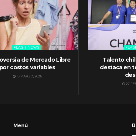
FLASH NEWS
FLAS
oversia de Mercado Libre
Talento chi
por costos variables
destaca en t
des
10 MARZO, 2026
27 FE
Menú
Ú