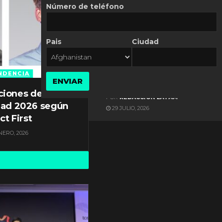
Número de teléfono
Pais
Ciudad
ES NOTICIA
Gestión documental en
Latinoamérica enfrenta
NDENCIA
ENVIAR
diversos desafíos
ciones de
POR
REDACCIÓN LATAM
dad 2026 según
29 JULIO, 2026
ct First
NERO, 2026