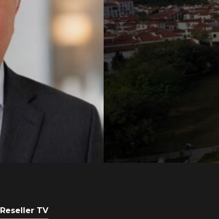
Axis Communicati
Guatemala crean 
ciudad inteligente
POR
REDACCIÓN LATAM
3 AGOSTO, 2026
Reseller TV