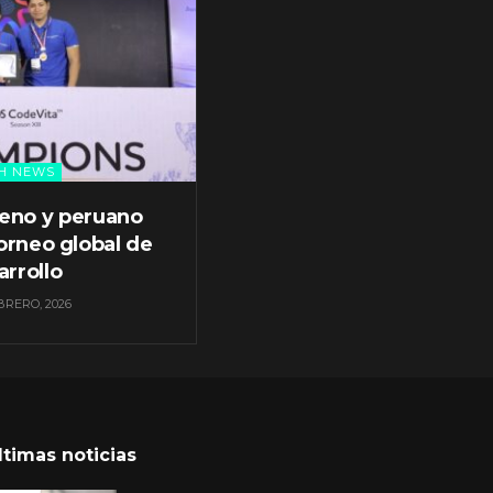
H NEWS
leno y peruano
orneo global de
arrollo
BRERO, 2026
ltimas noticias