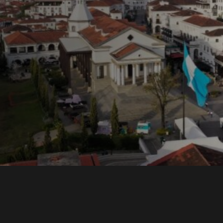
ons y
una