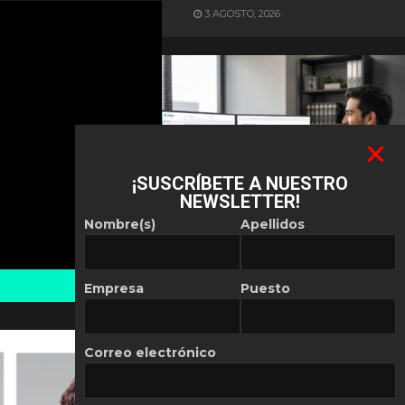
3 AGOSTO, 2026
¡SUSCRÍBETE A NUESTRO
NEWSLETTER!
ES NOTICIA
Nombre(s)
Apellidos
Automatización de las
Pymes depende del
conocimiento
Empresa
Puesto
POR
REDACCIÓN LATAM
30 JULIO, 2026
Correo electrónico