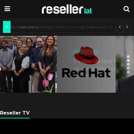
Axis Communications y Guatemala crean una ciudad inteligente
ES NOTICIA
Equipo de Red Hat en Latam
se consolida con Sinuhé
Sánchez
Reseller TV