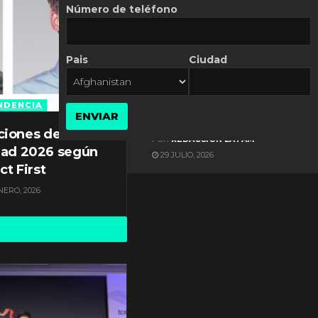
Número de teléfono
Pais
Ciudad
ES NOTICIA
Gestión documental en
Latinoamérica enfrenta
NDENCIA
ENVIAR
diversos desafíos
ciones de
POR
REDACCIÓN LATAM
dad 2026 según
29 JULIO, 2026
ct First
NERO, 2026