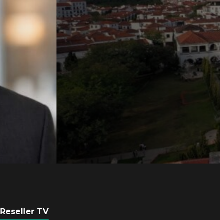
Axis Communicati
Guatemala crean 
ciudad inteligente
POR
REDACCIÓN LATAM
3 AGOSTO, 2026
Reseller TV