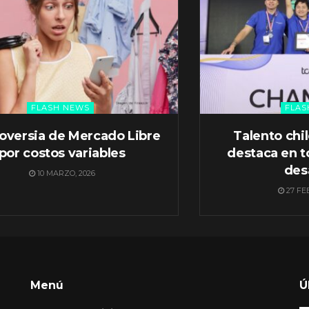
FLASH NEWS
FLAS
oversia de Mercado Libre
Talento chi
por costos variables
destaca en t
des
10 MARZO, 2026
27 FE
Menú
Ú