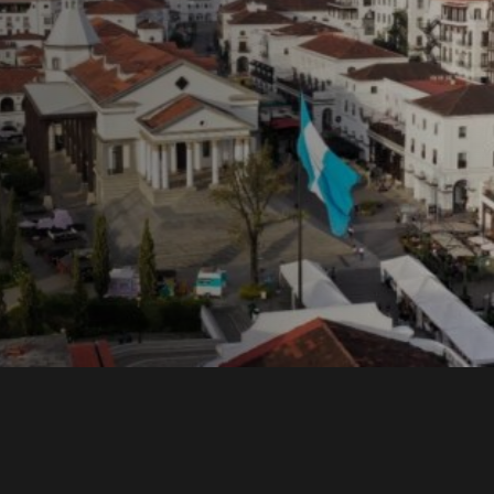
ons y
una