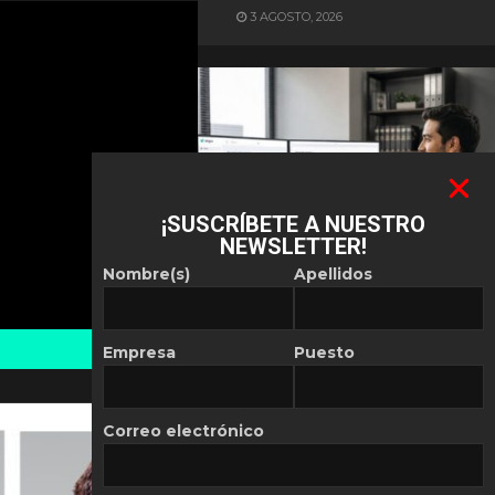
3 AGOSTO, 2026
¡SUSCRÍBETE A NUESTRO
NEWSLETTER!
ES NOTICIA
Nombre(s)
Apellidos
Automatización de las
Pymes depende del
conocimiento
Empresa
Puesto
POR
REDACCIÓN LATAM
30 JULIO, 2026
Correo electrónico