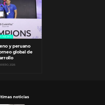
H NEWS
leno y peruano
orneo global de
arrollo
BRERO, 2026
ltimas noticias