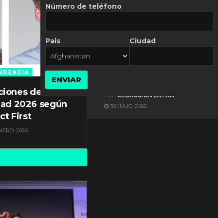
Número de teléfono
Pais
Ciudad
ES NOTICIA
Automatización de las
Pymes depende del
NDENCIA
ENVIAR
conocimiento
ciones de
POR
REDACCIÓN LATAM
dad 2026 según
30 JULIO, 2026
ct First
NERO, 2026