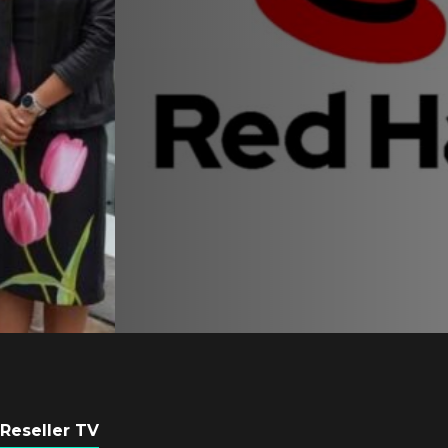
Equipo de Red Ha
Latam se consolid
Sinuhé Sánchez
POR
REDACCIÓN LATAM
4 AGOSTO, 2026
Reseller TV