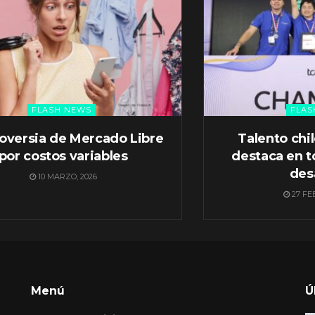
FLASH NEWS
FLAS
oversia de Mercado Libre
Talento chi
por costos variables
destaca en t
des
10 MARZO, 2026
27 FE
Menú
Ú