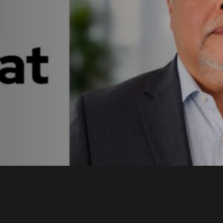
t en
a con