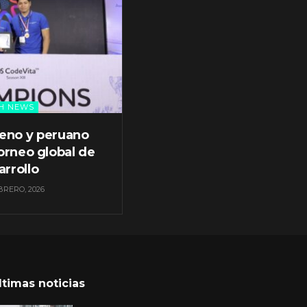
H NEWS
leno y peruano
orneo global de
arrollo
BRERO, 2026
ltimas noticias