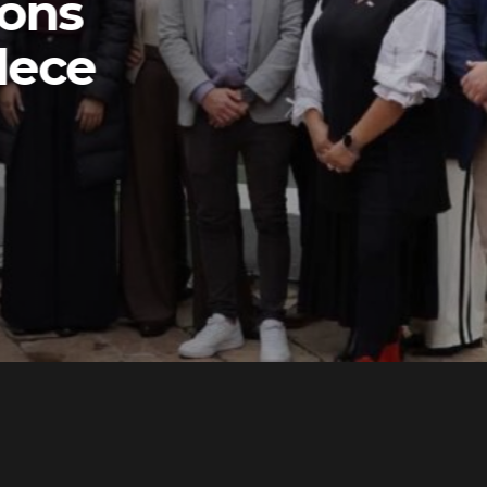
ons
lece