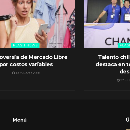
FLASH NEWS
FLAS
oversia de Mercado Libre
Talento chi
por costos variables
destaca en t
des
10 MARZO, 2026
27 FE
Menú
Ú