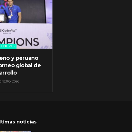
H NEWS
leno y peruano
orneo global de
arrollo
BRERO, 2026
ltimas noticias