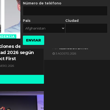
Número de teléfono
Pais
Ciudad
ES NOTICIA
Axis Communications y
Guatemala crean una
NDENCIA
ENVIAR
ciudad inteligente
ciones de
POR
REDACCIÓN LATAM
dad 2026 según
3 AGOSTO, 2026
ct First
NERO, 2026