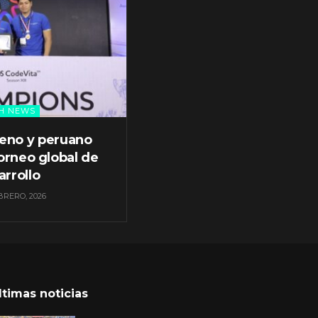
H NEWS
leno y peruano
orneo global de
arrollo
BRERO, 2026
ltimas noticias