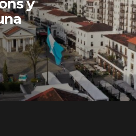
ons y
una