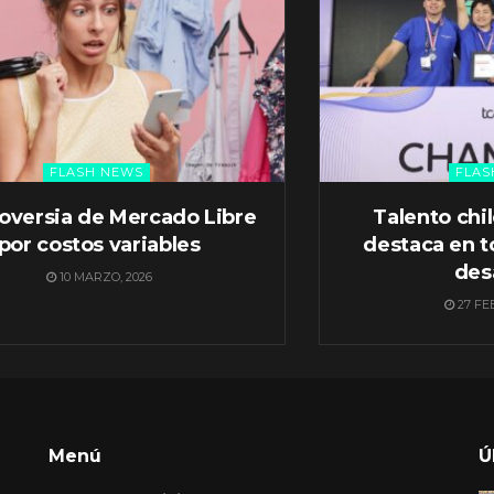
FLASH NEWS
FLAS
oversia de Mercado Libre
Talento chi
por costos variables
destaca en t
des
10 MARZO, 2026
27 FE
Menú
Ú