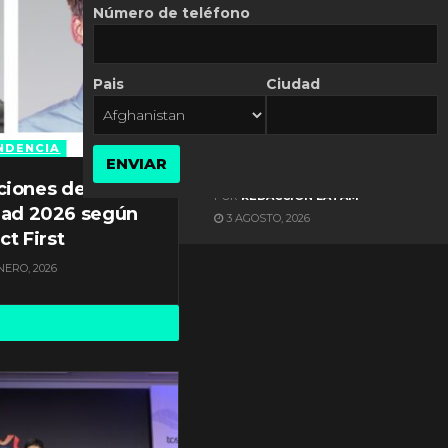
Número de teléfono
Pais
Ciudad
ES NOTICIA
Axis Communications y
Guatemala crean una
NDENCIA
ENVIAR
ciudad inteligente
ciones de
POR
REDACCIÓN LATAM
dad 2026 según
3 AGOSTO, 2026
ct First
NERO, 2026